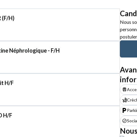
Cand
 (F/H)
Nous so
personne
postuler
cine Néphrologique - F/H
Avan
info
it H/F
Acces
Crèc
Park
D H/F
Socia
Nous