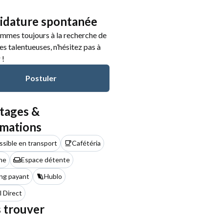
idature spontanée
mmes toujours à la recherche de
s talentueuses, n’hésitez pas à
 !
Postuler
tages &
rmations
sible en transport
Cafétéria
he
Espace détente
ing payant
Hublo
l Direct
 trouver