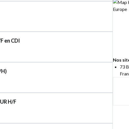
/F en CDI
Nos sit
73 B
/H)
Fran
OUR H/F